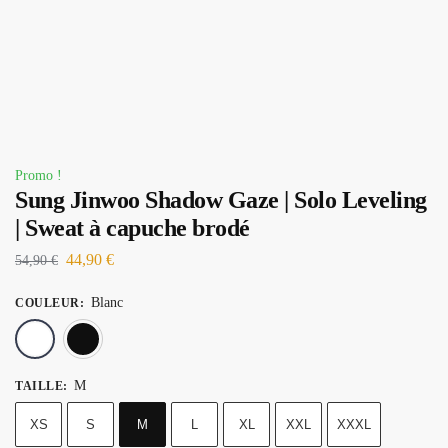
Promo !
Sung Jinwoo Shadow Gaze | Solo Leveling
| Sweat à capuche brodé
44,90
€
54,90
€
Blanc
COULEUR
:
Blanc
Noir
M
TAILLE
:
XS
S
M
L
XL
XXL
XXXL