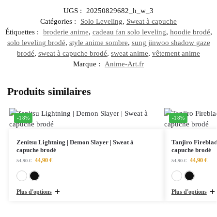
UGS :
20250829682_h_w_3
Catégories :
Solo Leveling
,
Sweat à capuche
Étiquettes :
broderie anime
,
cadeau fan solo leveling
,
hoodie brodé
,
solo leveling brodé
,
style anime sombre
,
sung jinwoo shadow gaze
brodé
,
sweat à capuche brodé
,
sweat anime
,
vêtement anime
Marque :
Anime-Art.fr
Produits similaires
-18%
-18%
Zenitsu Lightning | Demon Slayer | Sweat à
Tanjiro Fireblad
capuche brodé
capuche brodé
44,90
€
44,90
€
54,90
€
54,90
€
Blanc
Noir
Plus d'options
Plus d'options