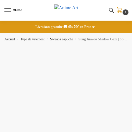
MENU
0
Livraison gratuite 🚚 dès 70€ en France !
Accueil
Type de vêtement
Sweat à capuche
Sung Jinwoo Shadow Gaze | Solo Leveling | Sweat à capuche brodé
/
/
/