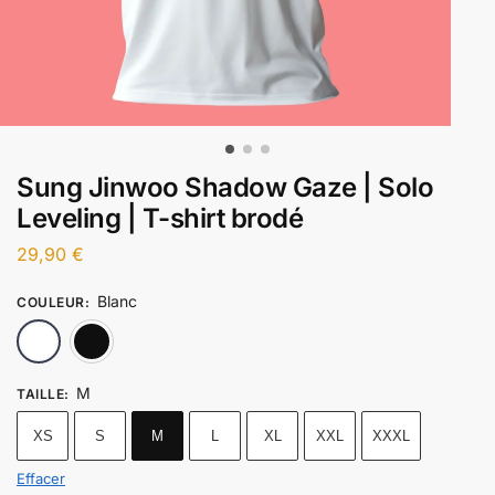
Sung Jinwoo Shadow Gaze | Solo
Leveling | T-shirt brodé
29,90
€
Blanc
COULEUR
:
Blanc
Noir
M
TAILLE
:
XS
S
M
L
XL
XXL
XXXL
Effacer