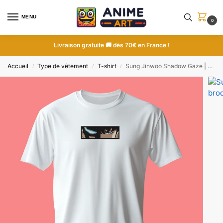
MENU
0
Livraison gratuite 🚚 dès 70€ en France !
Accueil
Type de vêtement
T-shirt
Sung Jinwoo Shadow Gaze | Solo Leveling | T-shirt brodé
/
/
/