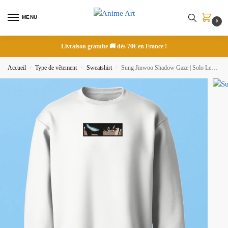
MENU
0
Livraison gratuite 🚚 dès 70€ en France !
Accueil
Type de vêtement
Sweatshirt
Sung Jinwoo Shadow Gaze | Solo Leveling | Sweatshirt brodé
/
/
/