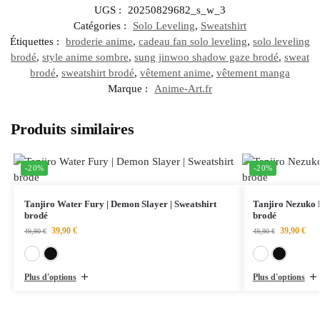
UGS :
20250829682_s_w_3
Catégories :
Solo Leveling
,
Sweatshirt
Étiquettes :
broderie anime
,
cadeau fan solo leveling
,
solo leveling
brodé
,
style anime sombre
,
sung jinwoo shadow gaze brodé
,
sweat
brodé
,
sweatshirt brodé
,
vêtement anime
,
vêtement manga
Marque :
Anime-Art.fr
Produits similaires
-20%
-20%
Tanjiro Water Fury | Demon Slayer | Sweatshirt
Tanjiro Nezuko 
brodé
brodé
39,90
€
39,90
€
49,90
€
49,90
€
Blanc
Noir
Plus d'options
Plus d'options