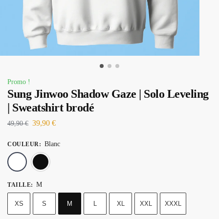
Promo !
Sung Jinwoo Shadow Gaze | Solo Leveling
| Sweatshirt brodé
39,90
€
49,90
€
Blanc
COULEUR
:
Blanc
Noir
M
TAILLE
:
XS
S
M
L
XL
XXL
XXXL