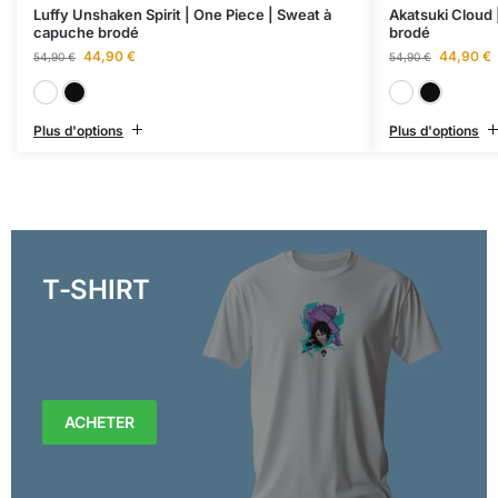
Luffy Unshaken Spirit | One Piece | Sweat à
Akatsuki Cloud 
capuche brodé
brodé
44,90
€
44,90
€
54,90
€
54,90
€
Blanc
Noir
Plus d'options
Plus d'options
T-SHIRT
ACHETER