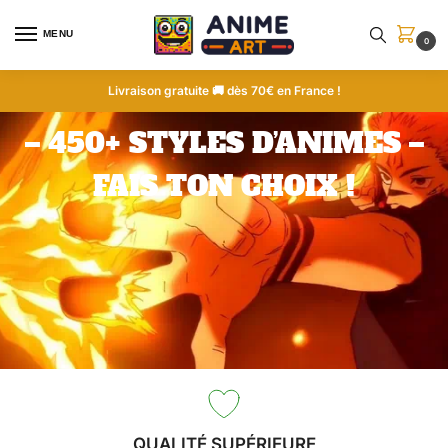
MENU
0
Livraison gratuite 🚚 dès 70€ en France !
– 450+ STYLES D’ANIMES –
FAIS TON CHOIX !
QUALITÉ SUPÉRIEURE