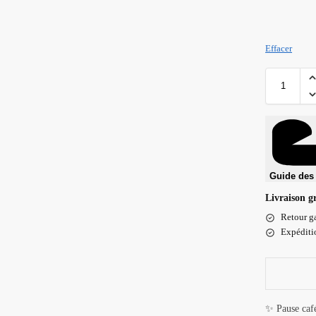
Effacer
Guide des 
Livraison g
Retour ga
Expéditio
✨ Pause caf