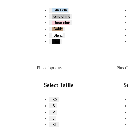
Bleu ciel
Gris chiné
Rose clair
Sable
Blanc
Noir
Plus d'options
Plus d
Select Taille
Se
XS
S
M
L
XL