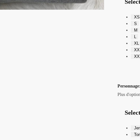
Select
XS
S
M
L
XL
XX
XX
Personnage
Plus d'optio
Selec
Jer
To