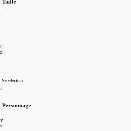
 Taille
L
XL
:
No selection
ns
t Personnage
ry
m