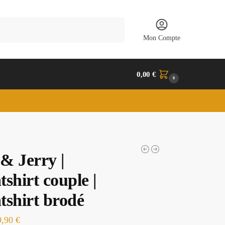
Recherche
Mon Compte
0,00
€
0
& Jerry |
shirt couple |
tshirt brodé
9,90
€