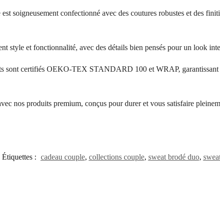
 est soigneusement confectionné avec des coutures robustes et des finit
ent style et fonctionnalité, avec des détails bien pensés pour un look in
its sont certifiés OEKO-TEX STANDARD 100 et WRAP, garantissant l’a
 avec nos produits premium, conçus pour durer et vous satisfaire pleinem
Étiquettes :
cadeau couple
,
collections couple
,
sweat brodé duo
,
sweat