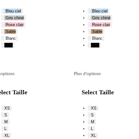
Bleu ciel
Bleu ciel
Gris chiné
Gris chiné
Rose clair
Rose clair
Sable
Sable
Blanc
Blanc
Noir
Noir
'options
Plus d'options
lect Taille
Select Taille
XS
XS
S
S
M
M
L
L
XL
XL