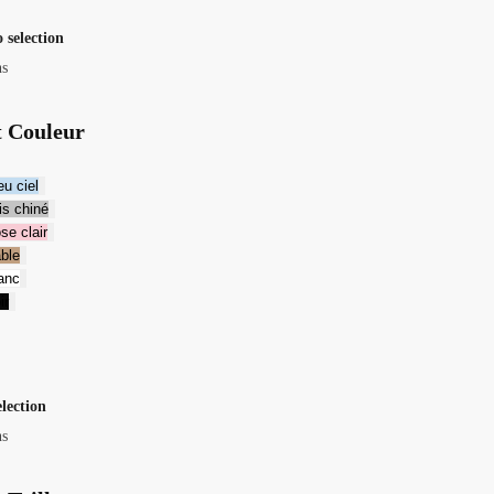
 selection
ns
t Couleur
u ciel
s chiné
e clair
ble
anc
ir
election
ns