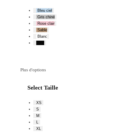
Bleu ciel
Gris chiné
Rose clair
Sable
Blanc
Noir
Plus d'options
Select Taille
XS
S
M
L
XL