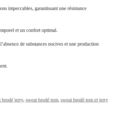
ions impeccables, garantissant une résistance
temporel et un confort optimal.
bsence de substances nocives et une production
ent.
 brodé jerry
,
sweat brodé tom
,
sweat brodé tom et jerry