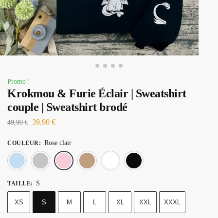
Promo !
Krokmou & Furie Éclair | Sweatshirt
couple | Sweatshirt brodé
39,90
€
49,90
€
Rose clair
COULEUR
:
Bleu ciel
Gris chiné
Rose clair
Sable
Blanc
Noir
S
TAILLE
:
XS
S
M
L
XL
XXL
XXXL