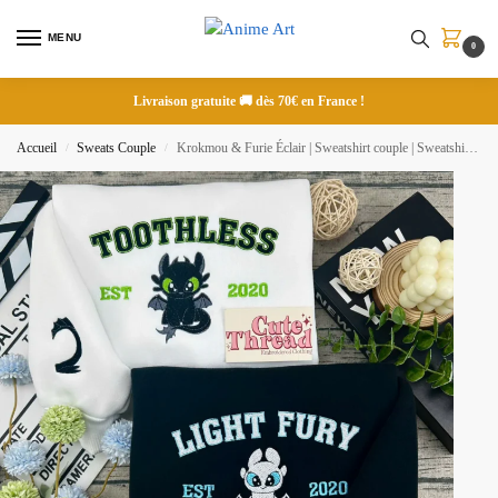
MENU
0
Livraison gratuite 🚚 dès 70€ en France !
Accueil
Sweats Couple
Krokmou & Furie Éclair | Sweatshirt couple | Sweatshirt brodé
/
/