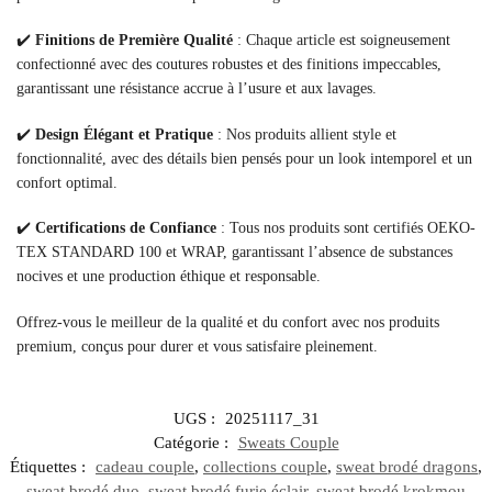
✔️
Finitions de Première Qualité
: Chaque article est soigneusement
confectionné avec des coutures robustes et des finitions impeccables,
garantissant une résistance accrue à l’usure et aux lavages.
✔️
Design Élégant et Pratique
: Nos produits allient style et
fonctionnalité, avec des détails bien pensés pour un look intemporel et un
confort optimal.
✔️
Certifications de Confiance
: Tous nos produits sont certifiés OEKO-
TEX STANDARD 100 et WRAP, garantissant l’absence de substances
nocives et une production éthique et responsable.
Offrez-vous le meilleur de la qualité et du confort avec nos produits
premium, conçus pour durer et vous satisfaire pleinement.
UGS :
20251117_31
Catégorie :
Sweats Couple
Étiquettes :
cadeau couple
,
collections couple
,
sweat brodé dragons
,
sweat brodé duo
,
sweat brodé furie éclair
,
sweat brodé krokmou