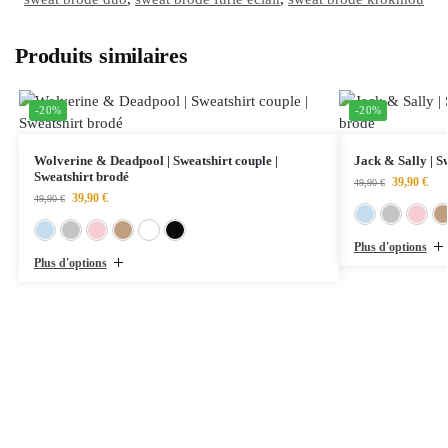
Produits similaires
-20%
-20%
Wolverine & Deadpool | Sweatshirt couple |
Jack & Sally | S
Sweatshirt brodé
39,90
€
49,90
€
39,90
€
49,90
€
Bleu ciel
Gris chiné
Rose clair
Sable
Blanc
Noir
Plus d'options
Plus d'options