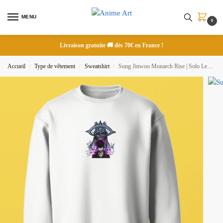
MENU
0
Livraison gratuite 🚚 dès 70€ en France !
Accueil
Type de vêtement
Sweatshirt
Sung Jinwoo Monarch Rise | Solo Leveling | Sweatshirt brodé
/
/
/