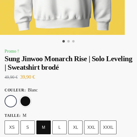
Promo !
Sung Jinwoo Monarch Rise | Solo Leveling
| Sweatshirt brodé
39,90
€
49,90
€
Blanc
COULEUR
:
Blanc
Noir
M
TAILLE
:
XS
S
M
L
XL
XXL
XXXL