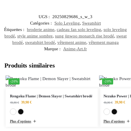
UGS :
20250829686_s_w_3
Catégories :
Solo Leveling
,
Sweatshirt
Étiquettes :
broderie anime
,
cadeau fan solo leveling
,
solo leveling
brodé
,
style anime sombre
,
sung jinwoo monarch rise brodé
,
sweat
brodé
,
sweatshirt brodé
,
vêtement anime
,
vêtement manga
Marque :
Anime-Art.fr
Produits similaires
-20%
-20%
Rengoku Flame | Demon Slayer | Sweatshirt brodé
Nezuko Power | 
39,90
€
39,90
€
49,90
€
49,90
€
Blanc
Noir
Plus d'options
Plus d'options