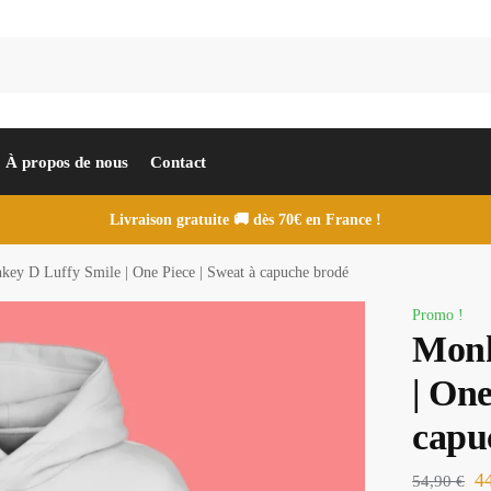
À propos de nous
Contact
Livraison gratuite 🚚 dès 70€ en France !
key D Luffy Smile | One Piece | Sweat à capuche brodé
Promo !
Monk
| One
capu
4
54,90
€