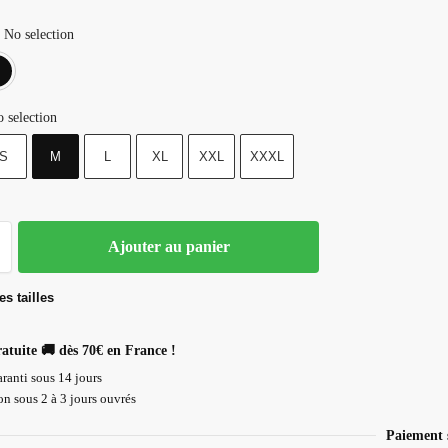
No selection
Blanc
Noir
 selection
S
M
L
XL
XXL
XXXL
Ajouter au panier
s tailles
ratuite 🚚 dès 70€ en France !
ranti sous 14 jours
n sous 2 à 3 jours ouvrés
Paiement 