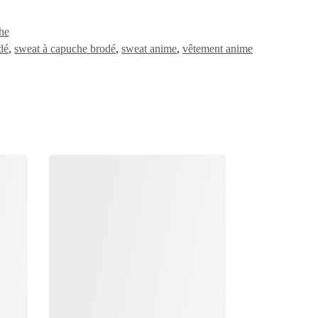
he
dé
,
sweat à capuche brodé
,
sweat anime
,
vêtement anime