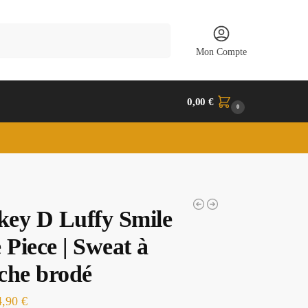
Recherche
Mon Compte
0,00
€
0
ey D Luffy Smile
 Piece | Sweat à
che brodé
4,90
€