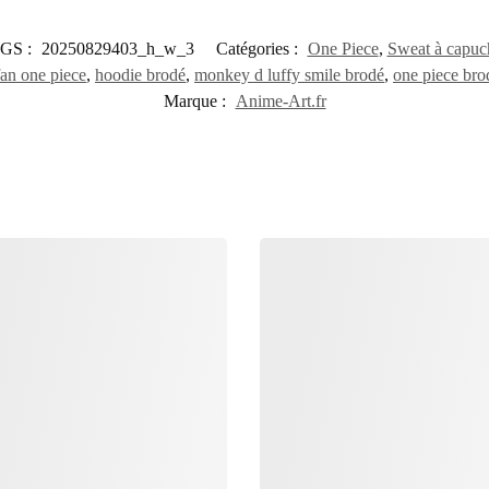
GS :
20250829403_h_w_3
Catégories :
One Piece
,
Sweat à capuc
an one piece
,
hoodie brodé
,
monkey d luffy smile brodé
,
one piece bro
Marque :
Anime-Art.fr