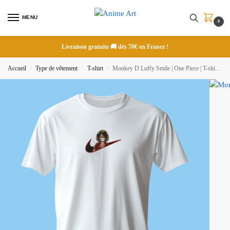
MENU
0
Livraison gratuite 🚚 dès 70€ en France !
Accueil
Type de vêtement
T-shirt
Monkey D Luffy Smile | One Piece | T-shirt brodé
/
/
/