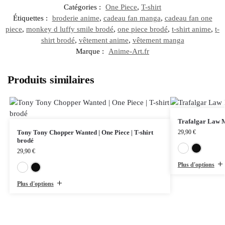
Catégories :
One Piece
,
T-shirt
Étiquettes :
broderie anime
,
cadeau fan manga
,
cadeau fan one
piece
,
monkey d luffy smile brodé
,
one piece brodé
,
t-shirt anime
,
t-
shirt brodé
,
vêtement anime
,
vêtement manga
Marque :
Anime-Art.fr
Produits similaires
Trafalgar Law Mo
Tony Tony Chopper Wanted | One Piece | T-shirt
29,90
€
brodé
29,90
€
Plus d'options
Blanc
Noir
Plus d'options