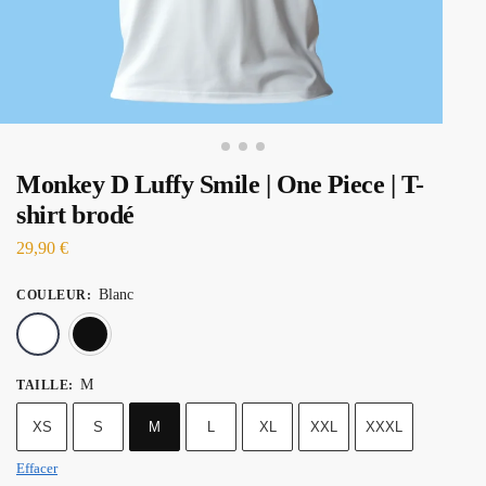
Monkey D Luffy Smile | One Piece | T-
shirt brodé
29,90
€
Blanc
COULEUR
:
Blanc
Noir
M
TAILLE
:
XS
S
M
L
XL
XXL
XXXL
Effacer