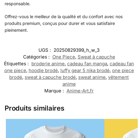
responsable.
Offrez-vous le meilleur de la qualité et du confort avec nos
produits premium, conçus pour durer et vous satisfaire
pleinement.
UGS :
20250829399_h_w_3
Catégories :
One Piece
,
Sweat à capuche
Étiquettes :
broderie anime
,
cadeau fan manga
,
cadeau fan
one piece
,
hoodie brodé
,
luffy gear 5 nika brodé
,
one piece
brodé
,
sweat à capuche brodé
,
sweat anime
,
vêtement
anime
Marque :
Anime-Art.fr
Produits similaires