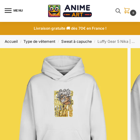
MENU
0
Livraison gratuite 🚚 dès 70€ en France !
Accueil
Type de vêtement
Sweat à capuche
Luffy Gear 5 Nika | One Piece | Sweat à capuche brodé
/
/
/