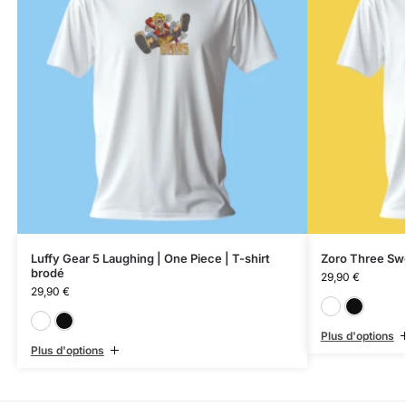
Luffy Gear 5 Laughing | One Piece | T-shirt
Zoro Three Swo
brodé
29,90
€
29,90
€
Blanc
Noir
Plus d'options
Plus d'options