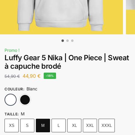
Promo !
Luffy Gear 5 Nika | One Piece | Sweat
à capuche brodé
44,90
€
54,90
€
-18%
Blanc
COULEUR
:
Blanc
Noir
M
TAILLE
:
XS
S
M
L
XL
XXL
XXXL