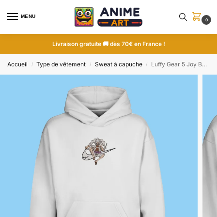
MENU
0
Livraison gratuite 🚚 dès 70€ en France !
Accueil
Type de vêtement
Sweat à capuche
Luffy Gear 5 Joy Boy | One Piece | Sweat à capuche brodé
/
/
/