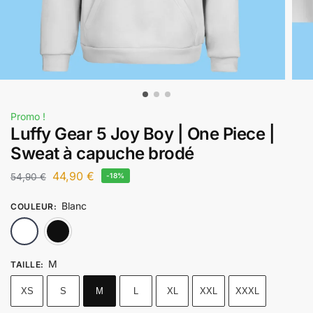
Promo !
Luffy Gear 5 Joy Boy | One Piece |
Sweat à capuche brodé
44,90
€
54,90
€
-18%
Blanc
COULEUR
:
Blanc
Noir
M
TAILLE
:
XS
S
M
L
XL
XXL
XXXL