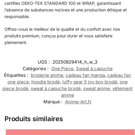
certifiés OEKO-TEX STANDARD 100 et WRAP, garantissant
l’absence de substances nocives et une production éthique et
responsable.
Offrez-vous le meilleur de la qualité et du confort avec nos
produits premium, conçus pour durer et vous satisfaire
pleinement.
UGS :
20250829414_h_w_3
Catégories :
One Piece
,
Sweat à capuche
Étiquettes :
broderie anime
,
cadeau fan manga
,
cadeau fan
one piece
,
hoodie brodé
,
luffy gear 5 joy boy brodé
,
one
piece brodé
,
sweat à capuche brodé
,
sweat anime
,
vêtement
anime
Marque :
Anime-Art.fr
Produits similaires