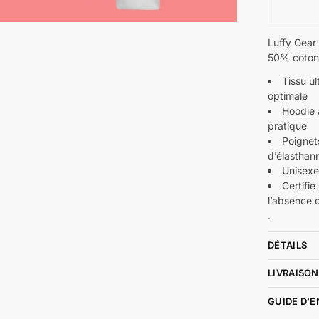
Luffy Gear
50% coton 
Tissu u
optimale
Hoodie 
pratique
Poignet
d’élasthan
Unisex
Certifi
l’absence 
.
DÉTAILS
LIVRAISON
GUIDE D'