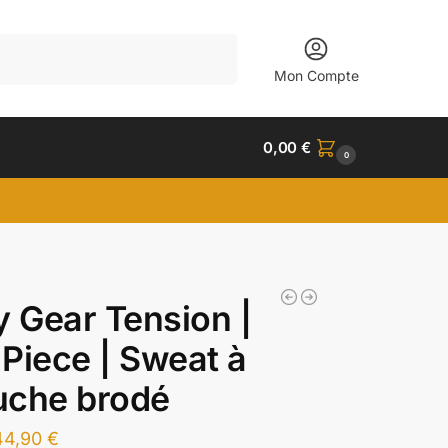
Recherche
Mon Compte
0,00
€
0
y Gear Tension |
Piece | Sweat à
uche brodé
44,90
€