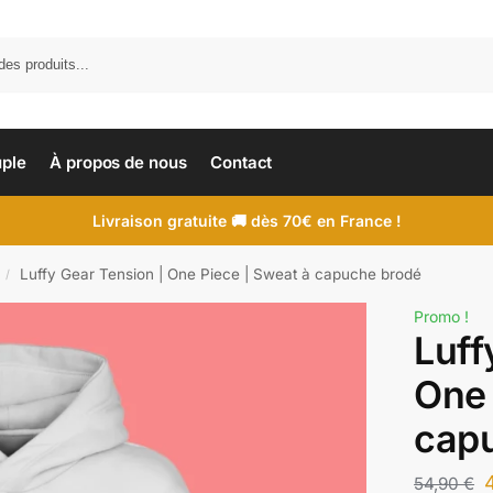
uple
À propos de nous
Contact
Livraison gratuite 🚚 dès 70€ en France !
Luffy Gear Tension | One Piece | Sweat à capuche brodé
/
Promo !
Luff
One 
cap
54,90
€