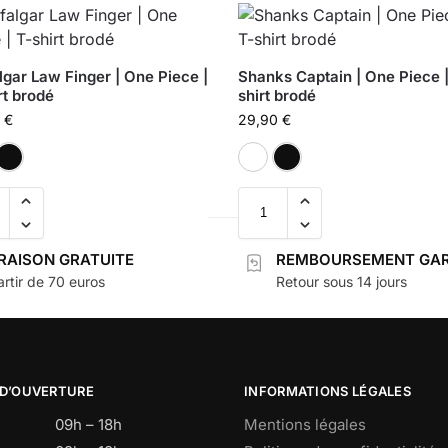
lgar Law Finger | One Piece |
Shanks Captain | One Piece |
rt brodé
shirt brodé
0
€
29,90
€
Blanc
Noir
Blanc
Noir
VRAISON GRATUITE
REMBOURSEMENT GAR
rtir de 70 euros
Retour sous 14 jours
 D’OUVERTURE
INFORMATIONS LÉGALES
09h – 18h
Mentions légales