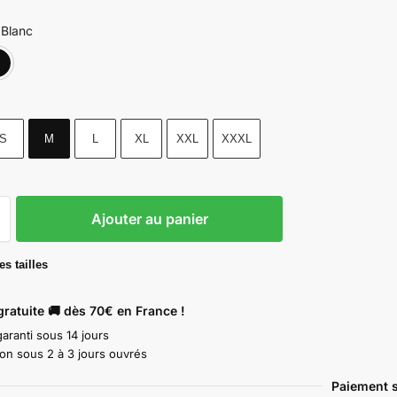
Blanc
Blanc
Noir
S
M
L
XL
XXL
XXXL
Ajouter au panier
s tailles
gratuite 🚚 dès 70€ en France !
aranti sous 14 jours
ion sous 2 à 3 jours ouvrés
Paiement s