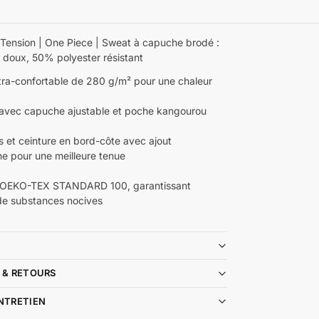
 Tension | One Piece | Sweat à capuche brodé :
doux, 50% polyester résistant
ltra-confortable de 280 g/m² pour une chaleur
avec capuche ajustable et poche kangourou
s et ceinture en bord-côte avec ajout
ne pour une meilleure tenue
e
é OEKO-TEX STANDARD 100, garantissant
de substances nocives
 & RETOURS
ENTRETIEN