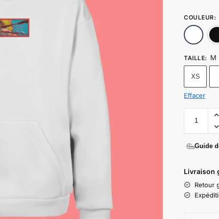
COULEUR
:
M
TAILLE
:
XS
Effacer
Guide de
Livraison 
Retour g
Expédit