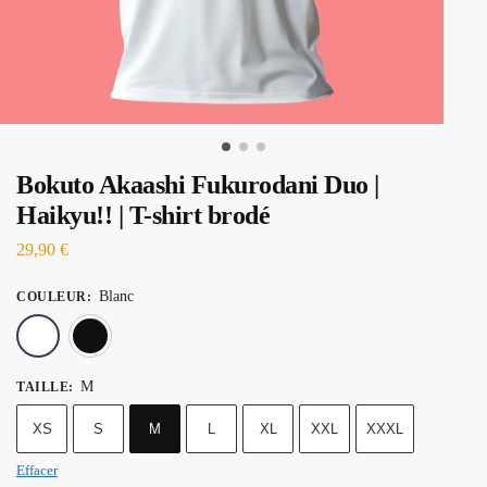
Bokuto Akaashi Fukurodani Duo |
Haikyu!! | T-shirt brodé
29,90
€
Blanc
COULEUR
:
Blanc
Noir
M
TAILLE
:
XS
S
M
L
XL
XXL
XXXL
Effacer