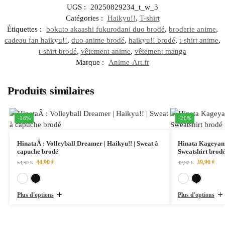
UGS :
20250829234_t_w_3
Catégories :
Haikyu!!
,
T-shirt
Étiquettes :
bokuto akaashi fukurodani duo brodé
,
broderie anime
,
cadeau fan haikyu!!
,
duo anime brodé
,
haikyu!! brodé
,
t-shirt anime
,
t-shirt brodé
,
vêtement anime
,
vêtement manga
Marque :
Anime-Art.fr
Produits similaires
-18%
-20%
HinataÂ : Volleyball Dreamer | Haikyu!! | Sweat à
Hinata Kageyama
capuche brodé
Sweatshirt brod
44,90
€
39,90
€
54,90
€
49,90
€
Blanc
Noir
Plus d'options
Plus d'options