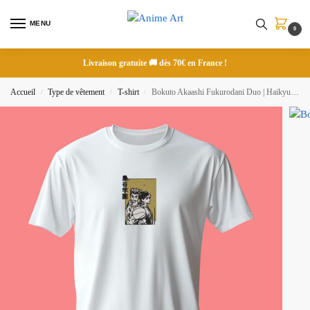
MENU
0
Livraison gratuite 🚚 dès 70€ en France !
Accueil
Type de vêtement
T-shirt
Bokuto Akaashi Fukurodani Duo | Haikyu!! | T-shirt brodé
/
/
/