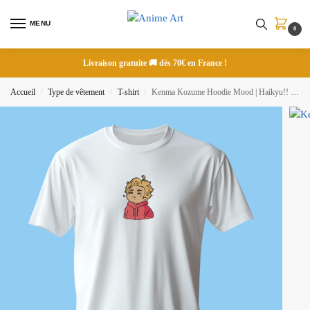
MENU
0
Livraison gratuite 🚚 dès 70€ en France !
Accueil
Type de vêtement
T-shirt
Kenma Kozume Hoodie Mood | Haikyu!! | T-shirt brodé
/
/
/