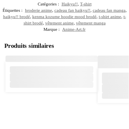
Catégories :
Haikyu!!
,
T-shirt
Étiquettes :
broderie anime
,
cadeau fan haikyu!!
,
cadeau fan manga
,
haikyu!! brodé
,
kenma kozume hoodie mood brodé
,
t-shirt anime
,
t-
shirt brodé
,
vêtement anime
,
vêtement manga
Marque :
Anime-Art.fr
Produits similaires