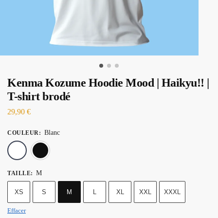
Kenma Kozume Hoodie Mood | Haikyu!! |
T-shirt brodé
29,90
€
Blanc
COULEUR
:
Blanc
Noir
M
TAILLE
:
XS
S
M
L
XL
XXL
XXXL
Effacer