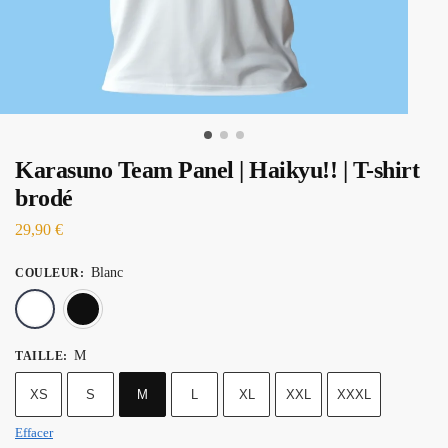
Karasuno Team Panel | Haikyu!! | T-shirt
brodé
29,90
€
Blanc
COULEUR
:
Blanc
Noir
M
TAILLE
:
XS
S
M
L
XL
XXL
XXXL
Effacer