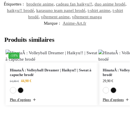
Étiquettes :
broderie anime
,
cadeau fan haikyu!!
,
duo anime brodé
,
haikyu!! brodé
,
karasuno team panel brodé
,
t-shirt anime
,
t-shirt
brodé
,
vêtement anime
,
vêtement manga
Marque :
Anime-Art.fr
Produits similaires
-18%
HinataÂ : Volleyball Dreamer | Haikyu!! | Sweat à
HinataÂ : Volley
capuche brodé
brodé
44,90
€
29,90
€
54,90
€
Blanc
Noir
Plus d'options
Plus d'options