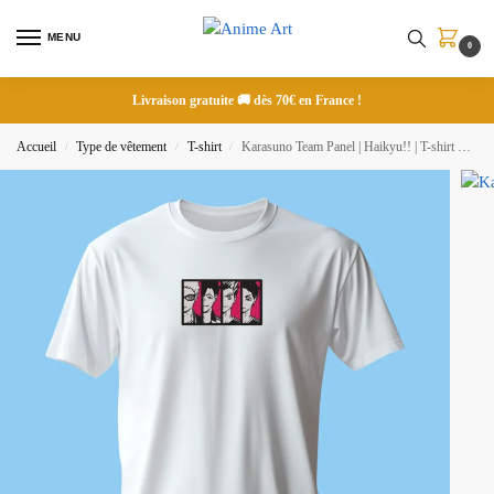
MENU
0
Livraison gratuite 🚚 dès 70€ en France !
Accueil
Type de vêtement
T-shirt
Karasuno Team Panel | Haikyu!! | T-shirt brodé
/
/
/