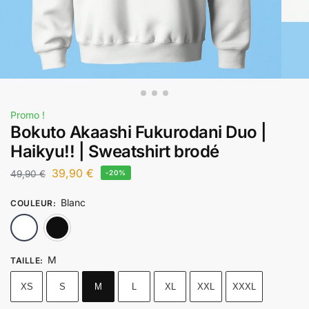
Promo !
Bokuto Akaashi Fukurodani Duo |
Haikyu!! | Sweatshirt brodé
39,90
€
49,90
€
-20%
Blanc
COULEUR
:
Blanc
Noir
M
TAILLE
:
XS
S
M
L
XL
XXL
XXXL