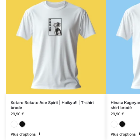
Kotaro Bokuto Ace Spirit | Haikyu!! | T-shirt
Hinata Kageyam
brodé
shirt brodé
29,90
€
29,90
€
Blanc
Noir
Plus d'options
Plus d'options