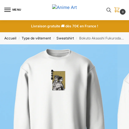
MENU
0
Livraison gratuite 🚚 dès 70€ en France !
Accueil
Type de vêtement
Sweatshirt
Bokuto Akaashi Fukurodani Duo | Haikyu!! | Sweatshirt brodé
/
/
/