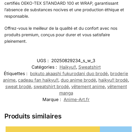
certifiés OEKO-TEX STANDARD 100 et WRAP, garantissant
l’absence de substances nocives et une production éthique et
responsable.
Offrez-vous le meilleur de la qualité et du confort avec nos
produits premium, conçus pour durer et vous satisfaire
pleinement.
UGS :
20250829234_s_w_3
Catégories :
Haikyu!!
,
Sweatshirt
Étiquettes :
bokuto akaashi fukurodani duo brodé
,
broderie
anime
,
cadeau fan haikyu!!
,
duo anime brodé
,
haikyu!! brodé
,
sweat brodé
,
sweatshirt brodé
,
vêtement anime
,
vêtement
manga
Marque :
Anime-Art.fr
Produits similaires