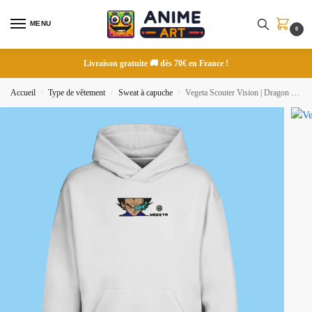
MENU
0
Livraison gratuite 🚚 dès 70€ en France !
Accueil
Type de vêtement
Sweat à capuche
Vegeta Scouter Vision | Dragon Ball | Sweat à capuche brodé
/
/
/