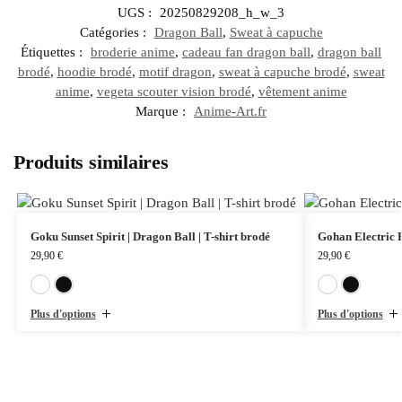
UGS :
20250829208_h_w_3
Catégories :
Dragon Ball
,
Sweat à capuche
Étiquettes :
broderie anime
,
cadeau fan dragon ball
,
dragon ball
brodé
,
hoodie brodé
,
motif dragon
,
sweat à capuche brodé
,
sweat
anime
,
vegeta scouter vision brodé
,
vêtement anime
Marque :
Anime-Art.fr
Produits similaires
Goku Sunset Spirit | Dragon Ball | T-shirt brodé
Gohan Electric F
29,90
€
29,90
€
Blanc
Noir
Plus d'options
Plus d'options