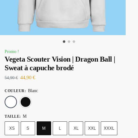
Promo !
Vegeta Scouter Vision | Dragon Ball |
Sweat à capuche brodé
44,90
€
54,90
€
Blanc
COULEUR
:
Blanc
Noir
M
TAILLE
:
XS
S
M
L
XL
XXL
XXXL