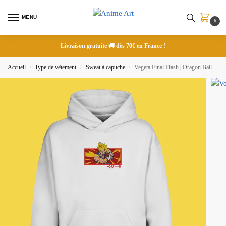
MENU
0
Livraison gratuite 🚚 dès 70€ en France !
Accueil
Type de vêtement
Sweat à capuche
Vegeta Final Flash | Dragon Ball | Sweat à capuche brodé
/
/
/