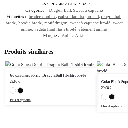
UGS :
20250829206_h_w_3
Catégories :
Dragon Ball
,
Sweat à capuche
Étiquettes :
broderie anime
,
cadeau fan dragon ball
,
dragon ball
brodé
,
hoodie brodé
,
motif dragon
,
sweat à capuche brodé
,
sweat
anime
,
vegeta final flash brodé
,
vêtement anime
Marque :
Anime-Art.fr
Produits similaires
Goku Sunset Spirit | Dragon Ball | T-shirt brodé
29,90
€
Goku Black Supre
29,90
€
Blanc
Noir
Plus d'options
Plus d'options