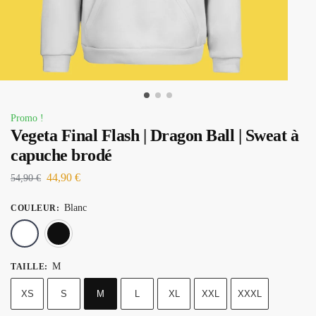
Promo !
Vegeta Final Flash | Dragon Ball | Sweat à
capuche brodé
44,90
€
54,90
€
Blanc
COULEUR
:
Blanc
Noir
M
TAILLE
:
XS
S
M
L
XL
XXL
XXXL