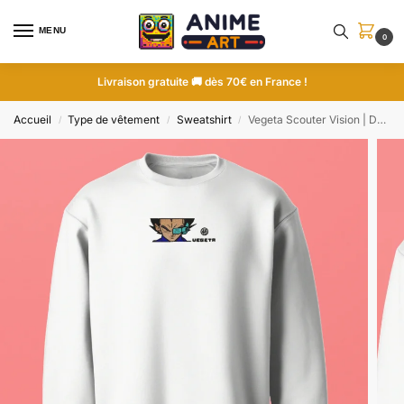
MENU
0
Livraison gratuite 🚚 dès 70€ en France !
Accueil
Type de vêtement
Sweatshirt
Vegeta Scouter Vision | Dragon Ball | Sweatshirt brodé
/
/
/