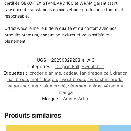
certifiés OEKO-TEX STANDARD 100 et WRAP, garantissant
l’absence de substances nocives et une production éthique et
responsable.
Offrez-vous le meilleur de la qualité et du confort avec nos
produits premium, conçus pour durer et vous satisfaire
pleinement.
UGS :
20250829208_s_w_3
Catégories :
Dragon Ball
,
Sweatshirt
Étiquettes :
broderie anime
,
cadeau fan dragon ball
,
dragon
ball brodé
,
motif dragon
,
sweat brodé
,
sweatshirt brodé
,
vegeta scouter vision brodé
,
vêtement anime
,
vêtement
manga
Marque :
Anime-Art.fr
Produits similaires