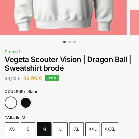
Promo !
Vegeta Scouter Vision | Dragon Ball |
Sweatshirt brodé
39,90
€
49,90
€
-20%
Blanc
COULEUR
:
Blanc
Noir
M
TAILLE
:
XS
S
M
L
XL
XXL
XXXL