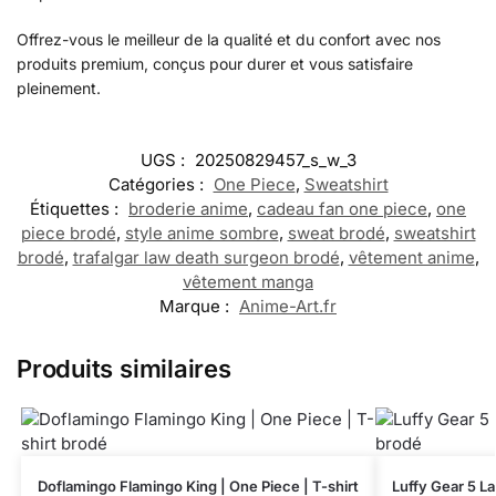
Offrez-vous le meilleur de la qualité et du confort avec nos
produits premium, conçus pour durer et vous satisfaire
pleinement.
UGS :
20250829457_s_w_3
Catégories :
One Piece
,
Sweatshirt
Étiquettes :
broderie anime
,
cadeau fan one piece
,
one
piece brodé
,
style anime sombre
,
sweat brodé
,
sweatshirt
brodé
,
trafalgar law death surgeon brodé
,
vêtement anime
,
vêtement manga
Marque :
Anime-Art.fr
Produits similaires
Doflamingo Flamingo King | One Piece | T-shirt
Luffy Gear 5 La