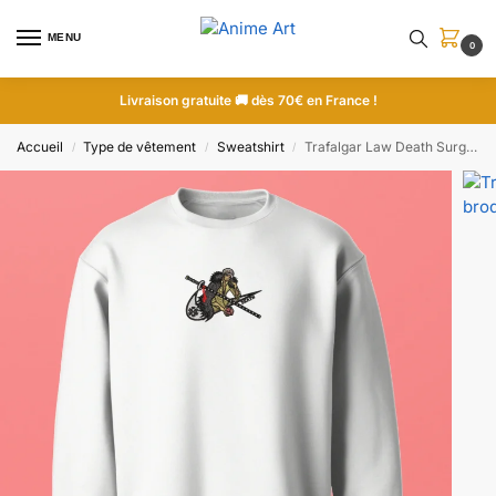
MENU
0
Livraison gratuite 🚚 dès 70€ en France !
Accueil
Type de vêtement
Sweatshirt
Trafalgar Law Death Surgeon | One Piece | Sweatshirt brodé
/
/
/