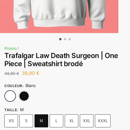
Promo !
Trafalgar Law Death Surgeon | One
Piece | Sweatshirt brodé
39,90
€
49,90
€
Blanc
COULEUR
:
Blanc
Noir
M
TAILLE
:
XS
S
M
L
XL
XXL
XXXL