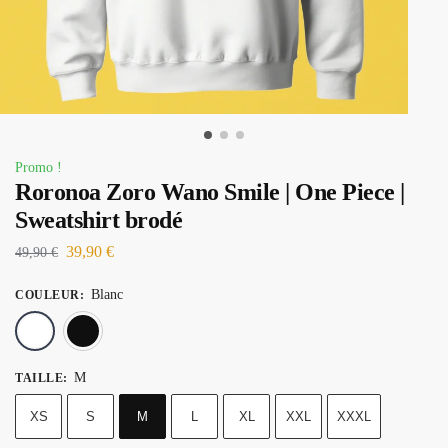
Promo !
Roronoa Zoro Wano Smile | One Piece |
Sweatshirt brodé
39,90
€
49,90
€
Blanc
COULEUR
:
Blanc
Noir
M
TAILLE
:
XS
S
M
L
XL
XXL
XXXL