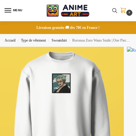
MENU
0
Livraison gratuite 🚚 dès 70€ en France !
Accueil
Type de vêtement
Sweatshirt
Roronoa Zoro Wano Smile | One Piece | Sweatshirt brodé
/
/
/