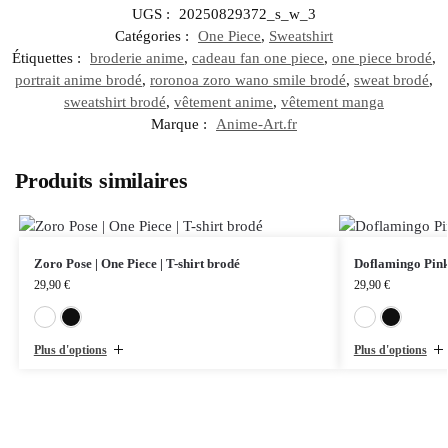
UGS :
20250829372_s_w_3
Catégories :
One Piece
,
Sweatshirt
Étiquettes :
broderie anime
,
cadeau fan one piece
,
one piece brodé
,
portrait anime brodé
,
roronoa zoro wano smile brodé
,
sweat brodé
,
sweatshirt brodé
,
vêtement anime
,
vêtement manga
Marque :
Anime-Art.fr
Produits similaires
Zoro Pose | One Piece | T-shirt brodé
Doflamingo Pink 
29,90
€
29,90
€
Blanc
Noir
Plus d'options
Plus d'options