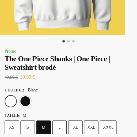
Promo !
The One Piece Shanks | One Piece |
Sweatshirt brodé
39,90
€
49,90
€
Blanc
COULEUR
:
Blanc
Noir
M
TAILLE
:
XS
S
M
L
XL
XXL
XXXL