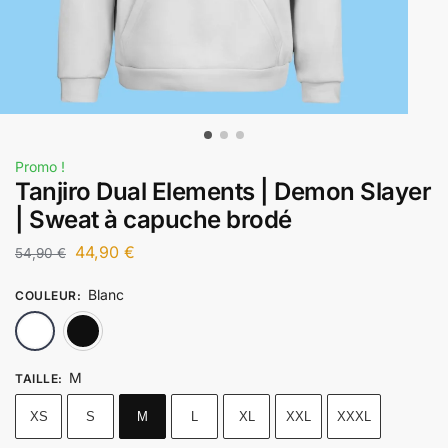
Promo !
Tanjiro Dual Elements | Demon Slayer
| Sweat à capuche brodé
44,90
€
54,90
€
Blanc
COULEUR
:
Blanc
Noir
M
TAILLE
:
XS
S
M
L
XL
XXL
XXXL