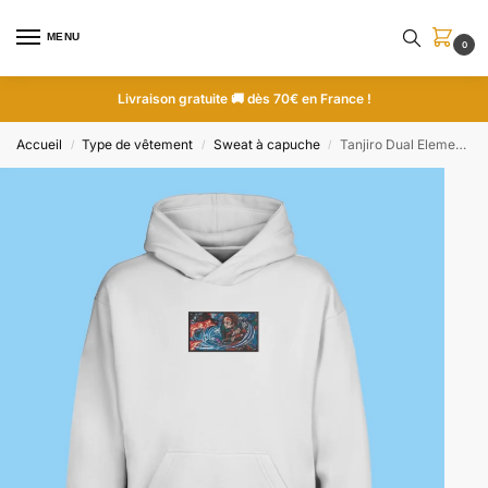
MENU
0
Livraison gratuite 🚚 dès 70€ en France !
Accueil
Type de vêtement
Sweat à capuche
Tanjiro Dual Elements | Demon Slayer | Sweat à capuche brodé
/
/
/