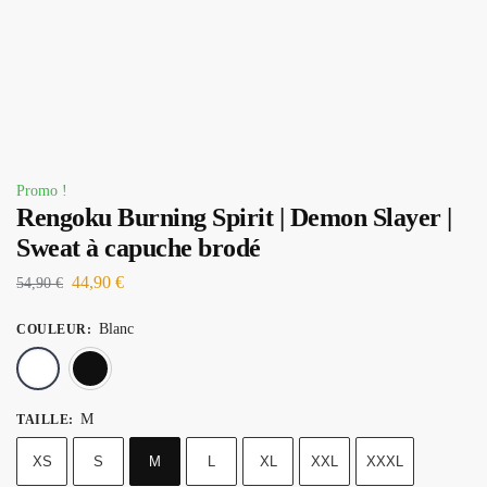
Promo !
Rengoku Burning Spirit | Demon Slayer |
Sweat à capuche brodé
44,90
€
54,90
€
Blanc
COULEUR
:
Blanc
Noir
M
TAILLE
:
XS
S
M
L
XL
XXL
XXXL