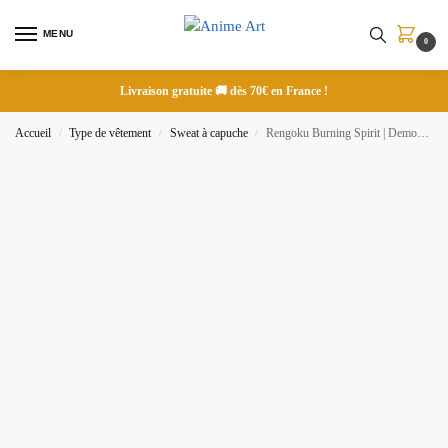
MENU
0
Livraison gratuite 🚚 dès 70€ en France !
Accueil
Type de vêtement
Sweat à capuche
Rengoku Burning Spirit | Demon Slayer | Sweat à capuche brodé
/
/
/