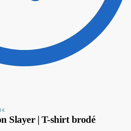
0
€
 Slayer | T-shirt brodé