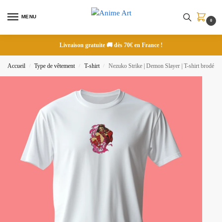
MENU
0
Livraison gratuite 🚚 dès 70€ en France !
Accueil
Type de vêtement
T-shirt
Nezuko Strike | Demon Slayer | T-shirt brodé
/
/
/