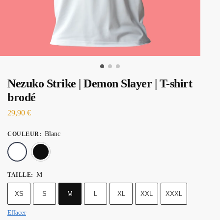
Nezuko Strike | Demon Slayer | T-shirt
brodé
29,90
€
Blanc
COULEUR
:
Blanc
Noir
M
TAILLE
:
XS
S
M
L
XL
XXL
XXXL
Effacer