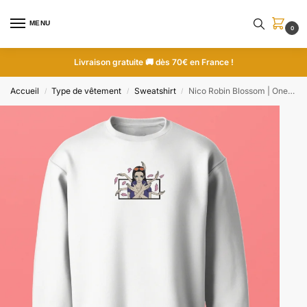
MENU
0
Livraison gratuite 🚚 dès 70€ en France !
Accueil
Type de vêtement
Sweatshirt
Nico Robin Blossom | One Piece | Sweatshirt brodé
/
/
/