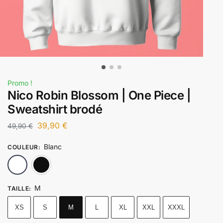
Promo !
Nico Robin Blossom | One Piece |
Sweatshirt brodé
39,90
€
49,90
€
Blanc
COULEUR
:
Blanc
Noir
M
TAILLE
:
XS
S
M
L
XL
XXL
XXXL