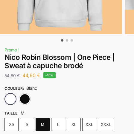
Promo !
Nico Robin Blossom | One Piece |
Sweat à capuche brodé
44,90
€
54,90
€
-18%
Blanc
COULEUR
:
Blanc
Noir
M
TAILLE
:
XS
S
M
L
XL
XXL
XXXL