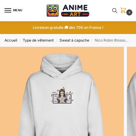
MENU
0
Livraison gratuite 🚚 dès 70€ en France !
Accueil
Type de vêtement
Sweat à capuche
Nico Robin Blossom | One Piece | Sweat à capuche brodé
/
/
/