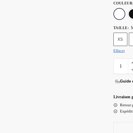
COULEUR
TAILLE
:
XS
Effacer
Guide d
Livraison 
Retour g
Expéditi