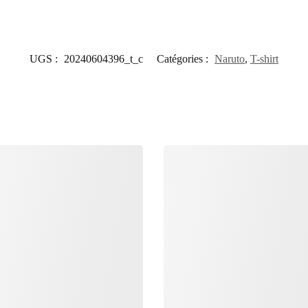
UGS :
20240604396_t_c
Catégories :
Naruto
,
T-shirt