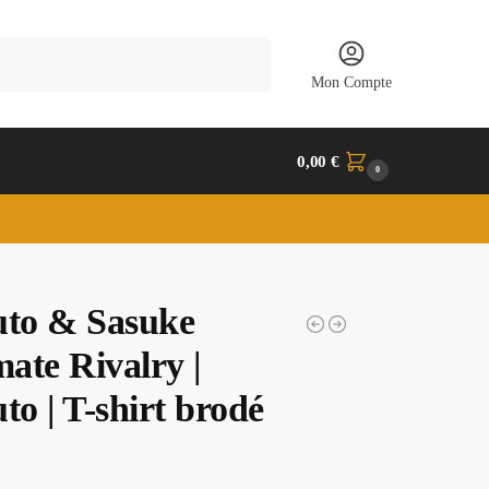
Recherche
Mon Compte
0,00
€
0
to & Sasuke
mate Rivalry |
to | T-shirt brodé