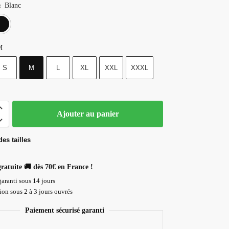
Blanc
:
Blanc
Noir
M
S
M
L
XL
XXL
XXXL
Ajouter au panier
es tailles
gratuite 🚚 dès 70€ en France !
aranti sous 14 jours
on sous 2 à 3 jours ouvrés
Paiement sécurisé garanti