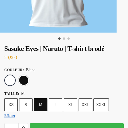
Sasuke Eyes | Naruto | T-shirt brodé
29,90
€
Blanc
COULEUR
:
Blanc
Noir
M
TAILLE
:
XS
S
M
L
XL
XXL
XXXL
Effacer