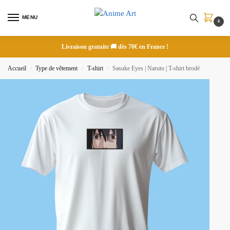
MENU
0
Livraison gratuite 🚚 dès 70€ en France !
Accueil
Type de vêtement
T-shirt
Sasuke Eyes | Naruto | T-shirt brodé
/
/
/