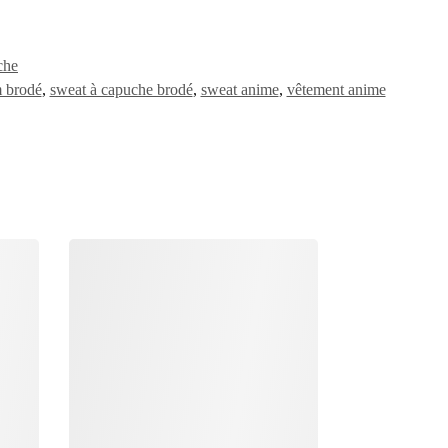
che
m brodé
,
sweat à capuche brodé
,
sweat anime
,
vêtement anime