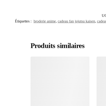
UG
Étiquettes :
broderie anime
,
cadeau fan jujutsu kaisen
,
cadea
Produits similaires