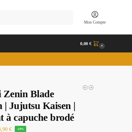
Recherche
Mon Compte
0,00
€
0
 Zenin Blade
| Jujutsu Kaisen |
t à capuche brodé
4,90
€
-18%