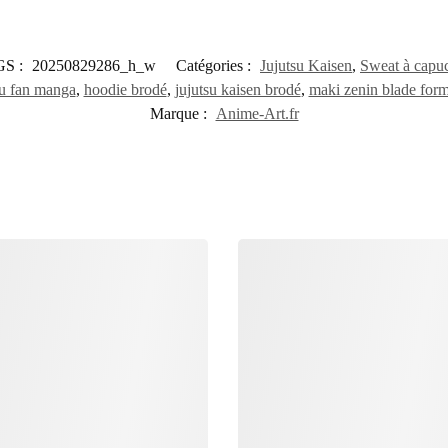
S :
20250829286_h_w
Catégories :
Jujutsu Kaisen
,
Sweat à capu
u fan manga
,
hoodie brodé
,
jujutsu kaisen brodé
,
maki zenin blade for
Marque :
Anime-Art.fr