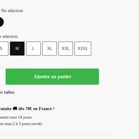
No selection
Blanc
Noir
 selection
S
M
L
XL
XXL
XXXL
Ajouter au panier
s tailles
ratuite 🚚 dès 70€ en France !
ranti sous 14 jours
n sous 2 à 3 jours ouvrés
Paiement 