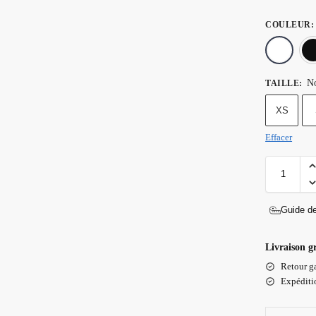
COULEUR
:
No
TAILLE
:
XS
Effacer
Guide de
Livraison g
Retour ga
Expéditio