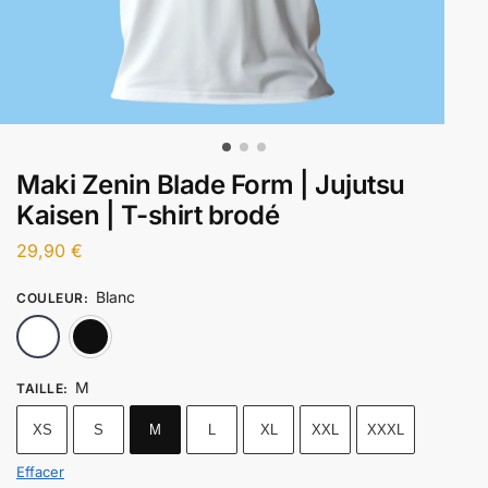
Maki Zenin Blade Form | Jujutsu
Kaisen | T-shirt brodé
29,90
€
Blanc
COULEUR
:
Blanc
Noir
M
TAILLE
:
XS
S
M
L
XL
XXL
XXXL
Effacer