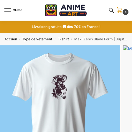
MENU
0
Livraison gratuite 🚚 dès 70€ en France !
Accueil
Type de vêtement
T-shirt
Maki Zenin Blade Form | Jujutsu Kaisen | T-shirt brodé
/
/
/