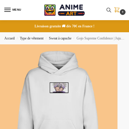
MENU
0
Livraison gratuite 🚚 dès 70€ en France !
Accueil
Type de vêtement
Sweat à capuche
Gojo Supreme Confidence | Jujutsu Kaisen | Sweat à capuche brodé
/
/
/