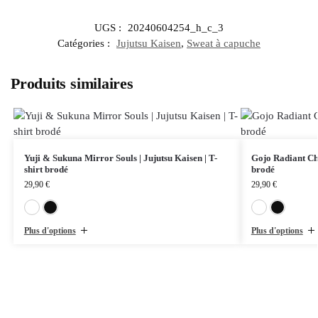
UGS :
20240604254_h_c_3
Catégories :
Jujutsu Kaisen
,
Sweat à capuche
Produits similaires
Yuji & Sukuna Mirror Souls | Jujutsu Kaisen | T-
Gojo Radiant Cha
shirt brodé
brodé
29,90
€
29,90
€
Blanc
Noir
Plus d'options
Plus d'options