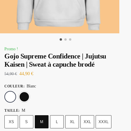
Promo !
Gojo Supreme Confidence | Jujutsu
Kaisen | Sweat à capuche brodé
44,90
€
54,90
€
Blanc
COULEUR
:
Blanc
Noir
M
TAILLE
:
XS
S
M
L
XL
XXL
XXXL