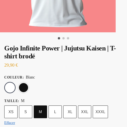
Gojo Infinite Power | Jujutsu Kaisen | T-
shirt brodé
29,90
€
Blanc
COULEUR
:
Blanc
Noir
M
TAILLE
:
XS
S
M
L
XL
XXL
XXXL
Effacer