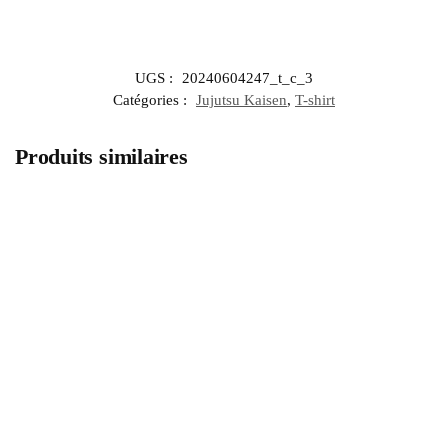
UGS :
20240604247_t_c_3
Catégories :
Jujutsu Kaisen
,
T-shirt
Produits similaires