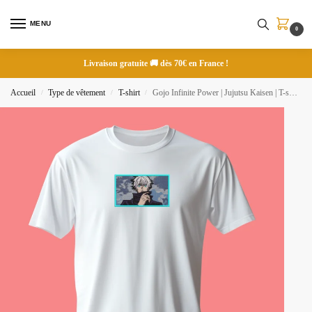
MENU
0
Livraison gratuite 🚚 dès 70€ en France !
Accueil
Type de vêtement
T-shirt
Gojo Infinite Power | Jujutsu Kaisen | T-shirt brodé
/
/
/