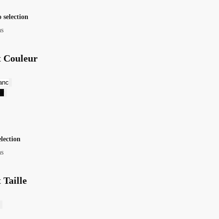
 selection
ns
t Couleur
anc
ir
election
ns
 Taille