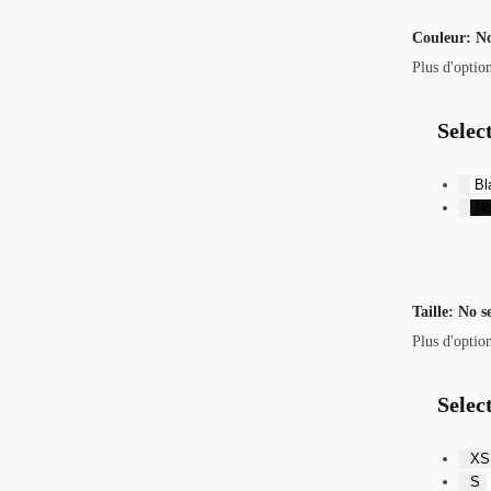
Couleur
:
No
Plus d'optio
Selec
Bl
No
Taille
:
No s
Plus d'optio
Select
XS
S