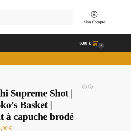
Recherche
Mon Compte
0,00
€
0
hi Supreme Shot |
ko’s Basket |
t à capuche brodé
4,90
€