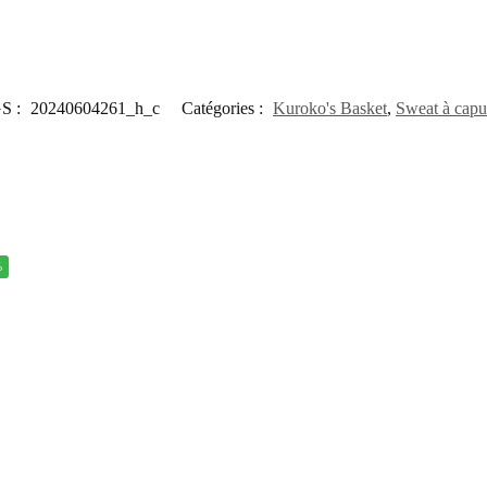
S :
20240604261_h_c
Catégories :
Kuroko's Basket
,
Sweat à cap
%