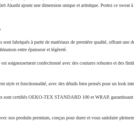
eijūrō Akashi ajoute une dimension unique et artistique. Portez ce swea
?
s sont fabriqués à partir de matériaux de première qualité, offrant une d
inaison entre épaisseur et légèreté.
 est soigneusement confectionné avec des coutures robustes et des finit
ent style et fonctionnalité, avec des détails bien pensés pour un look in
its sont certifiés OEKO-TEX STANDARD 100 et WRAP, garantissant l’a
 avec nos produits premium, conçus pour durer et vous satisfaire pleinem