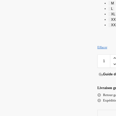
M
L
XL
XX
XX
Effacer
Guide de
Livraison g
Retour ga
Expéditio