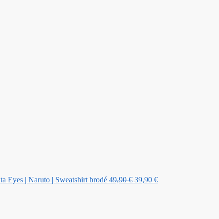
Le
Le
prix
prix
initial
actuel
était :
est :
49,90 €.
39,90 €.
ta Eyes | Naruto | Sweatshirt brodé
49,90
€
39,90
€