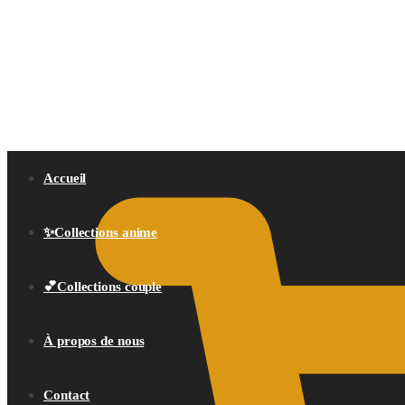
0,00
€
Accueil
✨Collections anime
💕Collections couple
À propos de nous
Contact