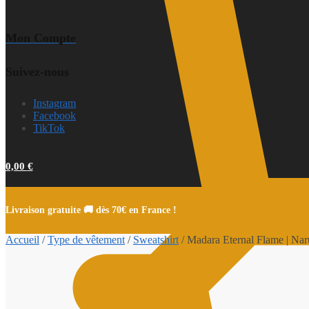
Mon Compte
Suivez-nous
Instagram
Facebook
TikTok
0,00
€
Livraison gratuite 🚚 dès 70€ en France !
Accueil
/
Type de vêtement
/
Sweatshirt
/
Madara Eternal Flame | Naru