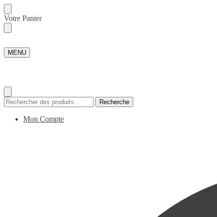
Skip
Skip
Votre Panier
to
to
navigation
content
MENU
Recherche
Recherche
pour :
Mon Compte