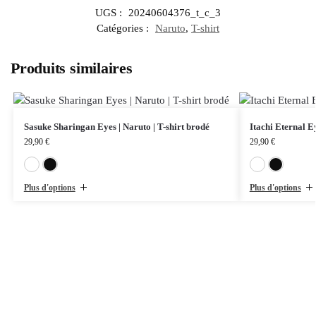
UGS :
20240604376_t_c_3
Catégories :
Naruto
,
T-shirt
Produits similaires
Sasuke Sharingan Eyes | Naruto | T-shirt brodé
Itachi Eternal Ey
29,90
€
29,90
€
Blanc
Noir
Plus d'options
Plus d'options