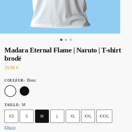
Madara Eternal Flame | Naruto | T-shirt
brodé
29,90
€
Blanc
COULEUR
:
Blanc
Noir
M
TAILLE
:
XS
S
M
L
XL
XXL
XXXL
Effacer