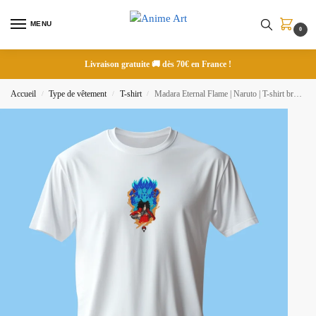
MENU
0
Livraison gratuite 🚚 dès 70€ en France !
Accueil
Type de vêtement
T-shirt
Madara Eternal Flame | Naruto | T-shirt brodé
/
/
/