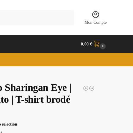
Recherche
Mon Compte
0,00
€
0
o Sharingan Eye |
o | T-shirt brodé
 selection
ns