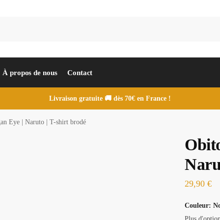
À propos de nous
Contact
Livraison gratuite 🚚 dès 70€ en France !
an Eye | Naruto | T-shirt brodé
Obit
Narut
29,90
€
Couleur
:
No
Plus d'optio