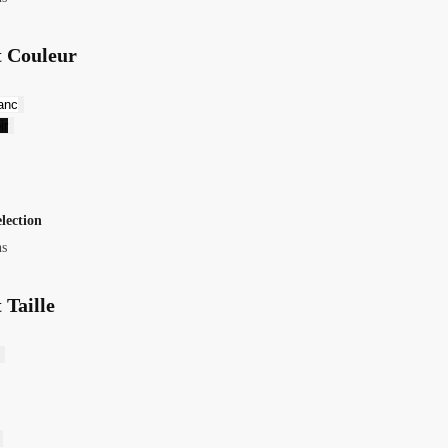
t Couleur
anc
ir
election
ns
 Taille