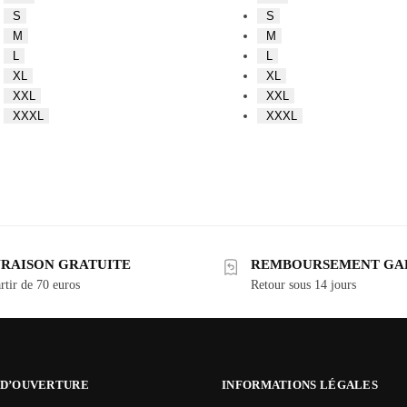
S
S
M
M
L
L
XL
XL
XXL
XXL
XXXL
XXXL
VRAISON GRATUITE
REMBOURSEMENT GA
rtir de 70 euros
Retour sous 14 jours
 D’OUVERTURE
INFORMATIONS LÉGALES