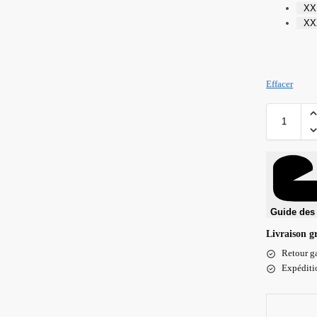
XX
XX
Effacer
Guide des 
Livraison g
Retour ga
Expéditio