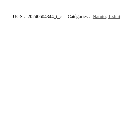
UGS :
20240604344_t_c
Catégories :
Naruto
,
T-shirt