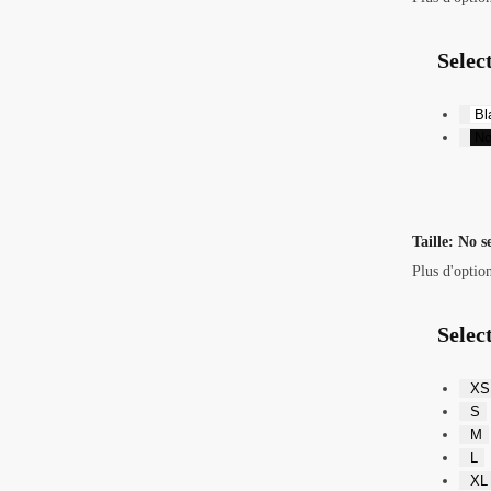
Selec
Bl
No
Taille
:
No s
Plus d'optio
Select
XS
S
M
L
XL