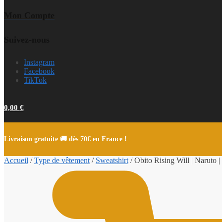
Mon Compte
Suivez-nous
Instagram
Facebook
TikTok
0,00
€
Livraison gratuite 🚚 dès 70€ en France !
Accueil
/
Type de vêtement
/
Sweatshirt
/
Obito Rising Will | Naruto |