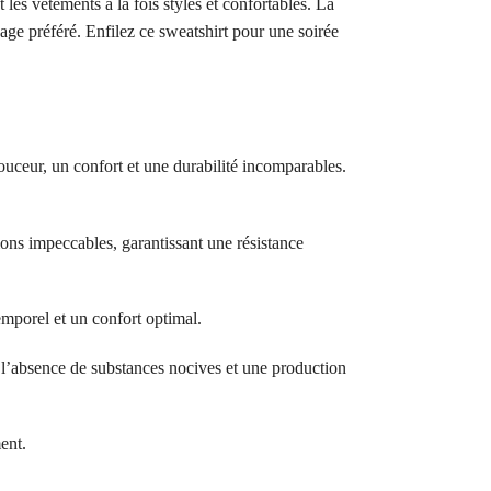
es vêtements à la fois stylés et confortables. La
age préféré. Enfilez ce sweatshirt pour une soirée
ouceur, un confort et une durabilité incomparables.
ions impeccables, garantissant une résistance
temporel et un confort optimal.
bsence de substances nocives et une production
ent.