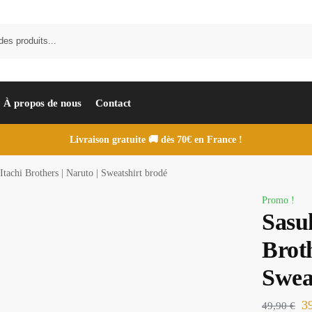
À propos de nous
Contact
Livraison gratuite 🚚 dès 70€ en France !
tachi Brothers | Naruto | Sweatshirt brodé
Promo !
Sasu
Broth
Swea
3
49,90
€