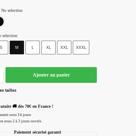
No selection
Blanc
Noir
 selection
S
M
L
XL
XXL
XXXL
Ajouter au panier
s tailles
ratuite 🚚 dès 70€ en France !
ranti sous 14 jours
n sous 2 à 3 jours ouvrés
Paiement sécurisé garanti