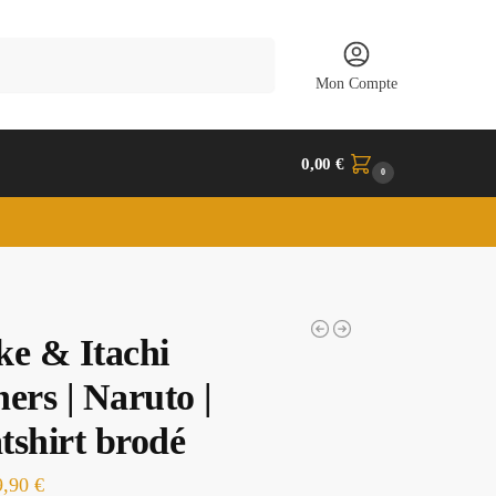
Recherche
Mon Compte
0,00
€
0
ke & Itachi
ers | Naruto |
tshirt brodé
9,90
€