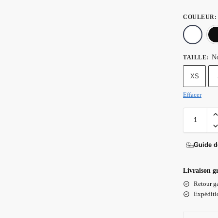
COULEUR
:
No
TAILLE
:
XS
Effacer
Guide de
Livraison g
Retour ga
Expéditio