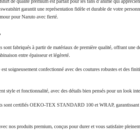
rt de qualité premium est parfait pour les fans d’anime qui apprécient l
sweatshirt garantit une représentation fidèle et durable de votre personn
amour pour Naruto avec fierté.
?
s sont fabriqués à partir de matériaux de première qualité, offrant une d
inaison entre épaisseur et légèreté.
 est soigneusement confectionné avec des coutures robustes et des finit
ent style et fonctionnalité, avec des détails bien pensés pour un look in
its sont certifiés OEKO-TEX STANDARD 100 et WRAP, garantissant l’a
 avec nos produits premium, conçus pour durer et vous satisfaire pleinem