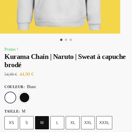
Promo !
Kurama Chain | Naruto | Sweat à capuche
brodé
44,90
€
54,90
€
Blanc
COULEUR
:
Blanc
Noir
M
TAILLE
:
XS
S
M
L
XL
XXL
XXXL