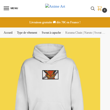
MENU
0
Livraison gratuite 🚚 dès 70€ en France !
Accueil
Type de vêtement
Sweat à capuche
Kurama Chain | Naruto | Sweat à capuche brodé
/
/
/