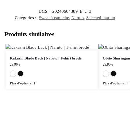
UGS :
20240604389_h_c_3
Catégories :
Sweat à capuche
,
Naruto
,
Selected_naruto
Produits similaires
Kakashi Blade Back | Naruto | T-shirt brodé
Obito Sharingan 
29,90
€
29,90
€
Blanc
Noir
Plus d'options
Plus d'options