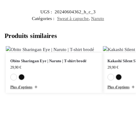
UGS :
20240604362_h_c_3
Catégories :
Sweat à capuche
,
Naruto
Produits similaires
Obito Sharingan Eye | Naruto | T-shirt brodé
Kakashi Silent S
29,90
€
29,90
€
Blanc
Noir
Plus d'options
Plus d'options