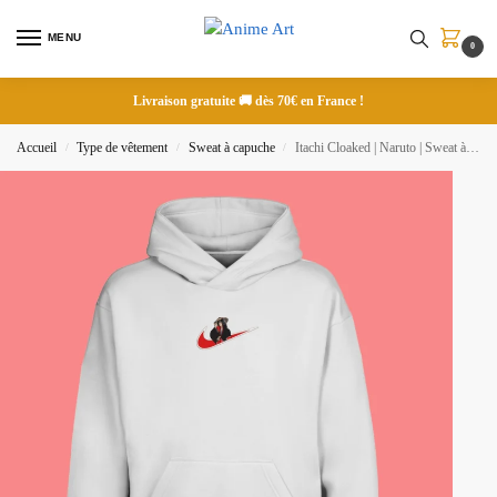
MENU
0
Livraison gratuite 🚚 dès 70€ en France !
Accueil
Type de vêtement
Sweat à capuche
Itachi Cloaked | Naruto | Sweat à capuche brodé
/
/
/