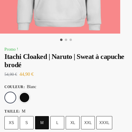
Promo !
Itachi Cloaked | Naruto | Sweat à capuche
brodé
44,90
€
54,90
€
Blanc
COULEUR
:
Blanc
Noir
M
TAILLE
:
XS
S
M
L
XL
XXL
XXXL