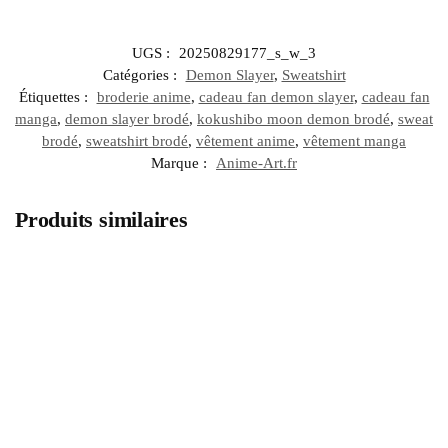
UGS :
20250829177_s_w_3
Catégories :
Demon Slayer
,
Sweatshirt
Étiquettes :
broderie anime
,
cadeau fan demon slayer
,
cadeau fan
manga
,
demon slayer brodé
,
kokushibo moon demon brodé
,
sweat
brodé
,
sweatshirt brodé
,
vêtement anime
,
vêtement manga
Marque :
Anime-Art.fr
Produits similaires