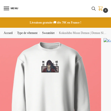
MENU
0
Livraison gratuite 🚚 dès 70€ en France !
Accueil
Type de vêtement
Sweatshirt
Kokushibo Moon Demon | Demon Slayer | Sweatshirt brodé
/
/
/