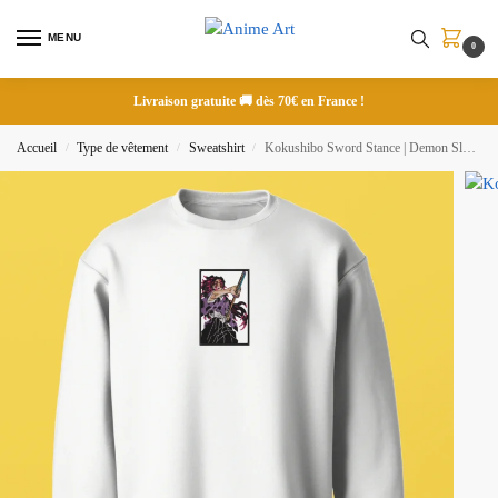
MENU
0
Livraison gratuite 🚚 dès 70€ en France !
Accueil
Type de vêtement
Sweatshirt
Kokushibo Sword Stance | Demon Slayer | Sweatshirt brodé
/
/
/