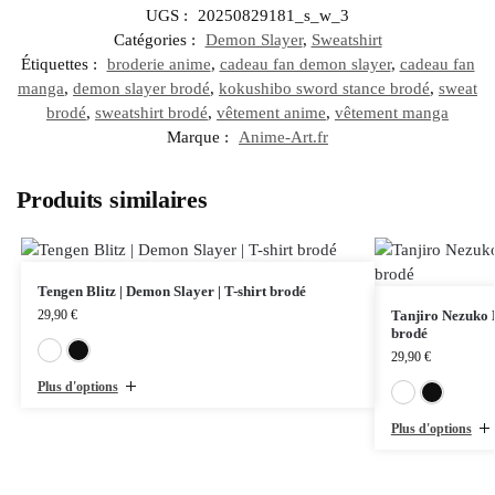
UGS :
20250829181_s_w_3
Catégories :
Demon Slayer
,
Sweatshirt
Étiquettes :
broderie anime
,
cadeau fan demon slayer
,
cadeau fan
manga
,
demon slayer brodé
,
kokushibo sword stance brodé
,
sweat
brodé
,
sweatshirt brodé
,
vêtement anime
,
vêtement manga
Marque :
Anime-Art.fr
Produits similaires
Tengen Blitz | Demon Slayer | T-shirt brodé
29,90
€
Tanjiro Nezuko H
brodé
Blanc
Noir
29,90
€
Plus d'options
Plus d'options