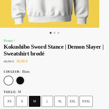
Promo !
Kokushibo Sword Stance | Demon Slayer |
Sweatshirt brodé
39,90
€
49,90
€
Blanc
COULEUR
:
Blanc
Noir
M
TAILLE
:
XS
S
M
L
XL
XXL
XXXL