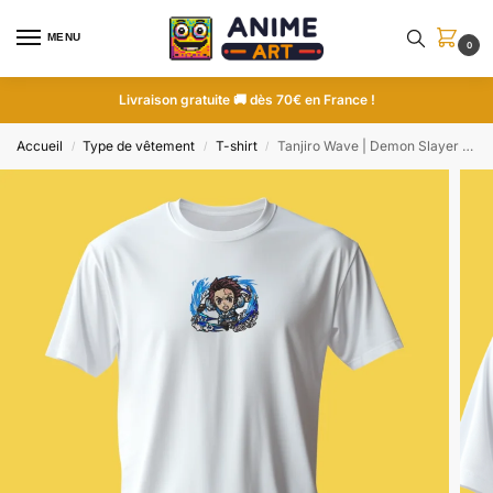
MENU
0
Livraison gratuite 🚚 dès 70€ en France !
Accueil
Type de vêtement
T-shirt
Tanjiro Wave | Demon Slayer | T-shirt brodé
/
/
/