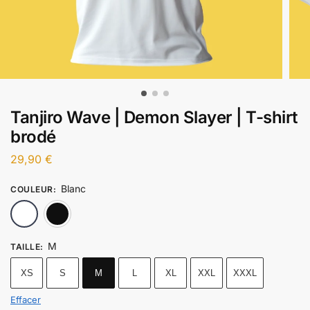
Tanjiro Wave | Demon Slayer | T-shirt
brodé
29,90
€
Blanc
COULEUR
:
Blanc
Noir
M
TAILLE
:
XS
S
M
L
XL
XXL
XXXL
Effacer