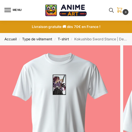
MENU
0
Livraison gratuite 🚚 dès 70€ en France !
Accueil
Type de vêtement
T-shirt
Kokushibo Sword Stance | Demon Slayer | T-shirt brodé
/
/
/