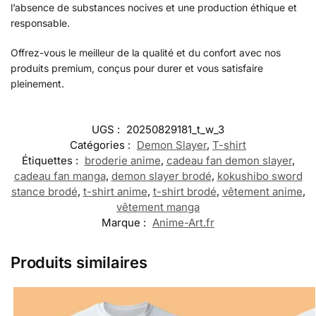
l’absence de substances nocives et une production éthique et
responsable.
Offrez-vous le meilleur de la qualité et du confort avec nos
produits premium, conçus pour durer et vous satisfaire
pleinement.
UGS :
20250829181_t_w_3
Catégories :
Demon Slayer
,
T-shirt
Étiquettes :
broderie anime
,
cadeau fan demon slayer
,
cadeau fan manga
,
demon slayer brodé
,
kokushibo sword
stance brodé
,
t-shirt anime
,
t-shirt brodé
,
vêtement anime
,
vêtement manga
Marque :
Anime-Art.fr
Produits similaires