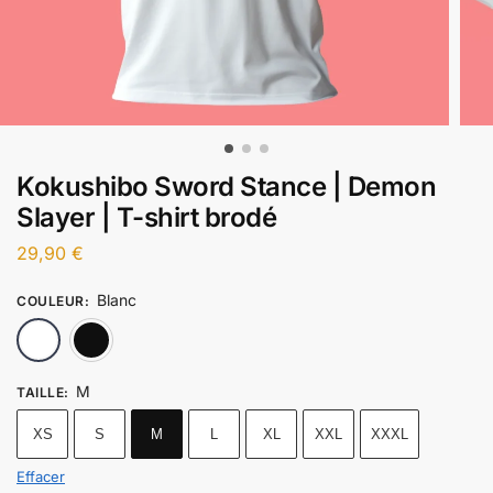
Kokushibo Sword Stance | Demon
Slayer | T-shirt brodé
29,90
€
Blanc
COULEUR
:
Blanc
Noir
M
TAILLE
:
XS
S
M
L
XL
XXL
XXXL
Effacer