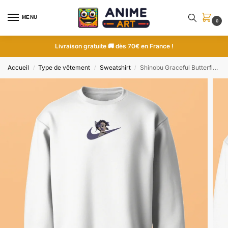
MENU
0
Livraison gratuite 🚚 dès 70€ en France !
Accueil
Type de vêtement
Sweatshirt
Shinobu Graceful Butterfly | Demon Slayer | Sweatshirt brodé
/
/
/