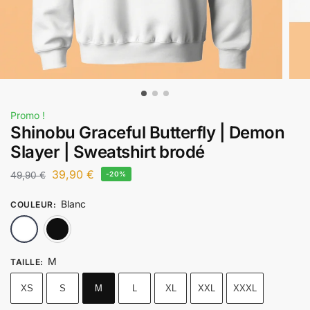
Promo !
Shinobu Graceful Butterfly | Demon
Slayer | Sweatshirt brodé
39,90
€
49,90
€
-20%
Blanc
COULEUR
:
Blanc
Noir
M
TAILLE
:
XS
S
M
L
XL
XXL
XXXL