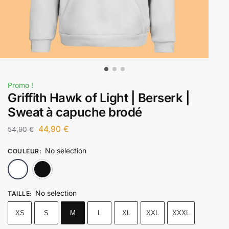
Promo !
Griffith Hawk of Light | Berserk |
Sweat à capuche brodé
44,90
€
54,90
€
No selection
COULEUR
:
Blanc
Noir
No selection
TAILLE
:
XS
S
M
L
XL
XXL
XXXL