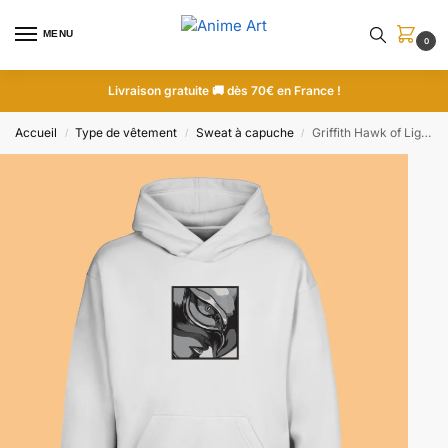
MENU
0
Livraison gratuite 🚚 dès 70€ en France !
Accueil
Type de vêtement
Sweat à capuche
Griffith Hawk of Light | Berserk | Sweat à capuche brodé
/
/
/