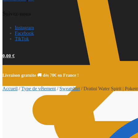
Suivez-nous
Instagram
Facebook
TikTok
0,00
€
Livraison gratuite 🚚 dès 70€ en France !
Accueil
/
Type de vêtement
/
Sweatshirt
/
Dratini Water Spirit | Poke