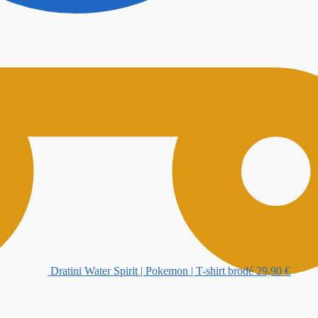
Dratini Water Spirit | Pokemon | T-shirt brodé
29,90
€