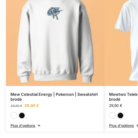
Mew Celestial Energy | Pokemon | Sweatshirt
Mewtwo Telekin
brodé
brodé
39,90
€
29,90
€
49,90
€
Blanc
Noir
Plus d'options
Plus d'options