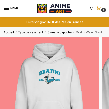
MENU
0
Livraison gratuite 🚚 dès 70€ en France !
Accueil
Type de vêtement
Sweat à capuche
Dratini Water Spirit | Pokemon | Sweat à capuche brodé
/
/
/