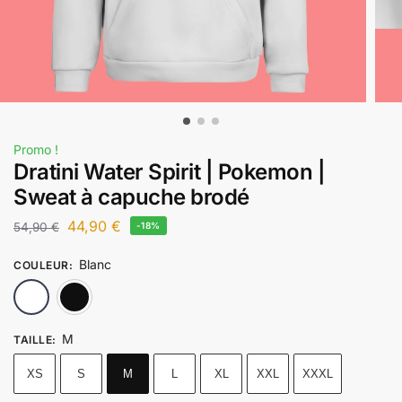
Promo !
Dratini Water Spirit | Pokemon |
Sweat à capuche brodé
44,90
€
54,90
€
-18%
Blanc
COULEUR
:
Blanc
Noir
M
TAILLE
:
XS
S
M
L
XL
XXL
XXXL