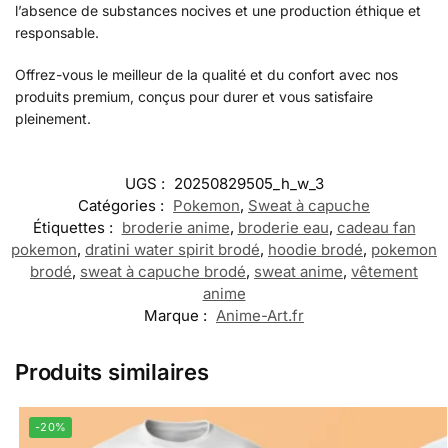
l’absence de substances nocives et une production éthique et
responsable.
Offrez-vous le meilleur de la qualité et du confort avec nos
produits premium, conçus pour durer et vous satisfaire
pleinement.
UGS :
20250829505_h_w_3
Catégories :
Pokemon
,
Sweat à capuche
Étiquettes :
broderie anime
,
broderie eau
,
cadeau fan
pokemon
,
dratini water spirit brodé
,
hoodie brodé
,
pokemon
brodé
,
sweat à capuche brodé
,
sweat anime
,
vêtement
anime
Marque :
Anime-Art.fr
Produits similaires
-20%